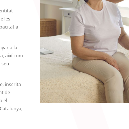
ntitat
de les
acitat a
nyar a la
da, així com
l seu
e, inscrita
nt de
b el
 Catalunya,