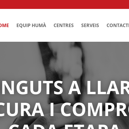
OME
EQUIP HUMÀ
CENTRES
SERVEIS
CONTACT
NGUTS A LLA
CURA I COMP