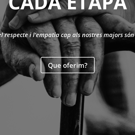
CADA ETAPA
l respecte i l’empatia cap als nostres majors són 
Que oferim?