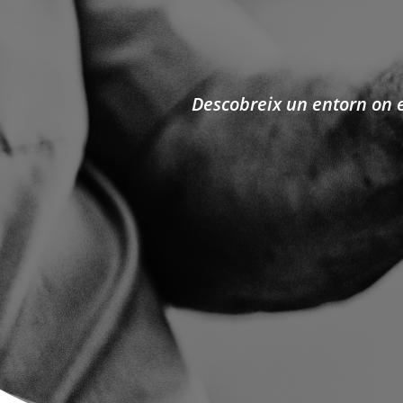
Descobreix un entorn on e