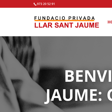
973 20 52 91
H
BENVI
JAUME: 