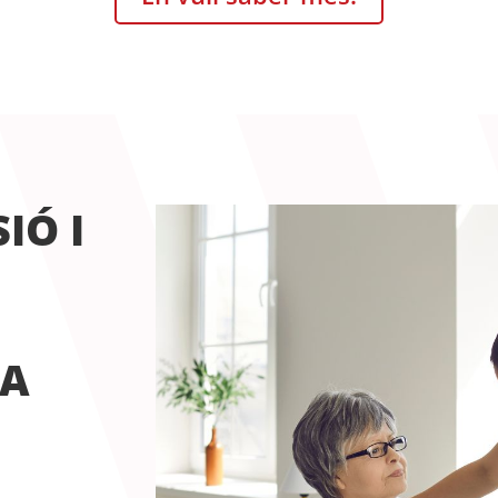
IÓ I
DA