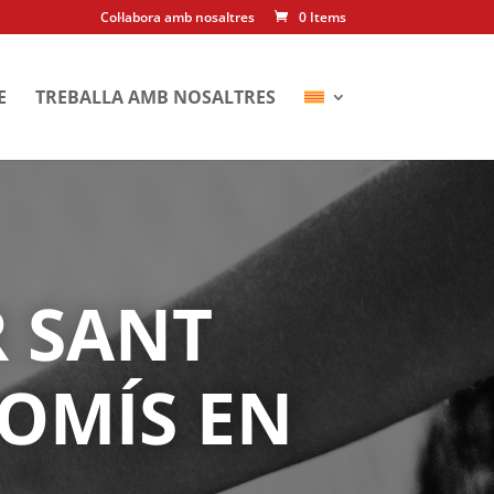
Col·labora amb nosaltres
0 Items
E
TREBALLA AMB NOSALTRES
R SANT
ROMÍS EN